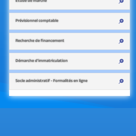
Etude de marché
Prévisionnel comptable
Recherche de financement
Démarche d'immatriculation
Socle administratif - Formalités en ligne