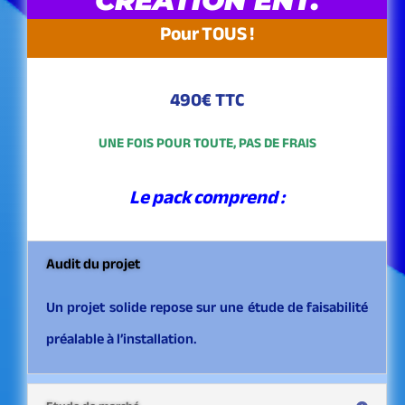
CREATION ENT.
Pour TOUS !
490€ TTC
UNE FOIS POUR TOUTE, PAS DE FRAIS
Le pack comprend :
Audit du projet
Un projet solide repose sur une étude de faisabilité
préalable à l’installation.